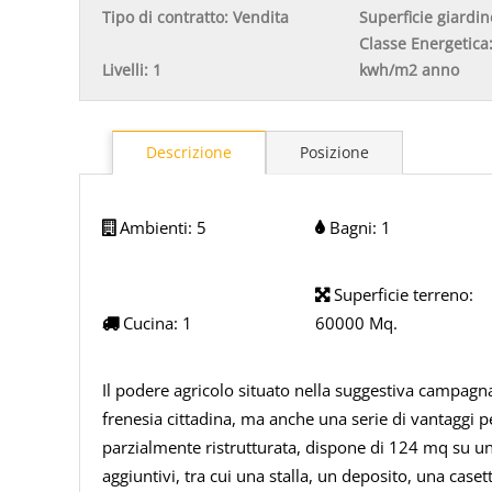
Tipo di contratto:
Vendita
Superficie giardin
Classe Energetica
Livelli:
1
kwh/m2 anno
Descrizione
Posizione
Ambienti:
5
Bagni:
1
Superficie terreno:
Cucina:
1
60000 Mq.
Il podere agricolo situato nella suggestiva campagn
frenesia cittadina, ma anche una serie di vantaggi pe
parzialmente ristrutturata, dispone di 124 mq su un 
aggiuntivi, tra cui una stalla, un deposito, una caset