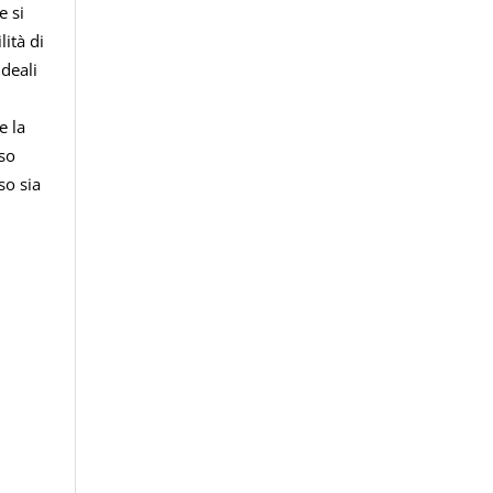
e si
lità di
ideali
e la
rso
so sia