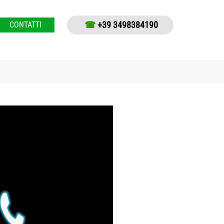
☎
+39 3498384190
CONTATTI