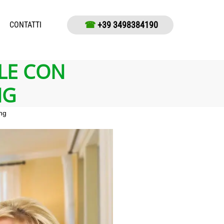
☎
+39 3498384190
CONTATTI
LE CON
NG
ng