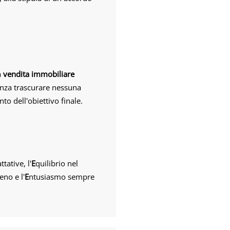
a
vendita immobiliare
Senza trascurare nessuna
to dell'obiettivo finale.
ttative, l'
E
quilibrio nel
eno e l'
E
ntusiasmo sempre