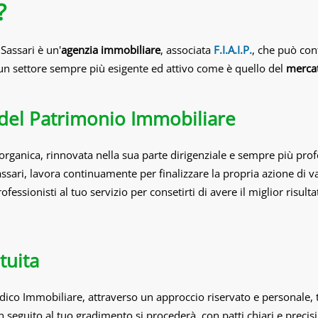
?
Sassari è un'
agenzia immobiliare
, associata
F.I.A.I.P.
, che può con
 un settore sempre più esigente ed attivo come è quello del
merca
 del Patrimonio Immobiliare
 organica, rinnovata nella sua parte dirigenziale e sempre più prof
assari, lavora continuamente per finalizzare la propria azione di v
rofessionisti al tuo servizio per consetirti di avere il miglior risult
tuita
a Edico Immobiliare, attraverso un approccio riservato e personale,
 seguito al tuo gradimento si procederà, con patti chiari e precisi