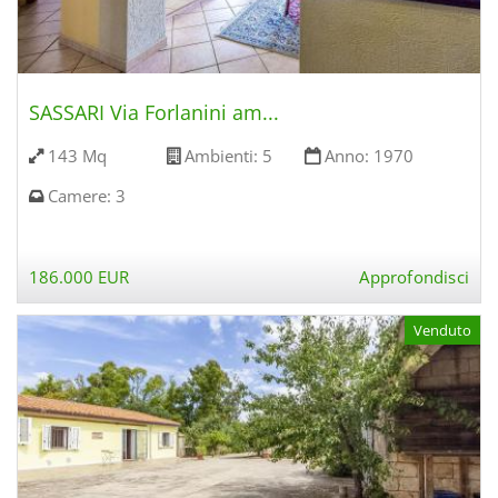
SASSARI Via Forlanini am...
143 Mq
Ambienti:
5
Anno:
1970
Camere:
3
186.000 EUR
Approfondisci
Venduto