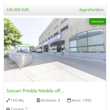
145.000 EUR
Approfondisci
Venduto
Sassari Predda Niedda uff...
190 Mq
Ambienti:
8
Anno:
1990
Camere:
7