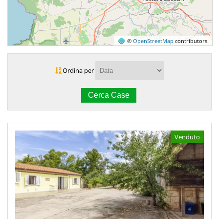
©
OpenStreetMap
contributors.
Ordina per
Venduto